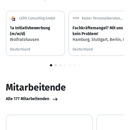
LEPO Consulting GmbH
Kaiser Personalberatung GmbH
1a Initiativbewerbung
Fachkräftemangel? Mit uns
(m/w/d)
kein Problem!
Wolfratshausen
Hamburg
,
Stuttgart
,
Berlin
,
Mün
Deutschland
Deutschland
1
von
10
Mitarbeitende
Alle 177 Mitarbeitenden