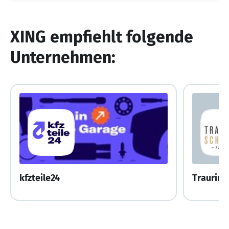
XING empfiehlt folgende
Unternehmen:
kfzteile24
Traurin