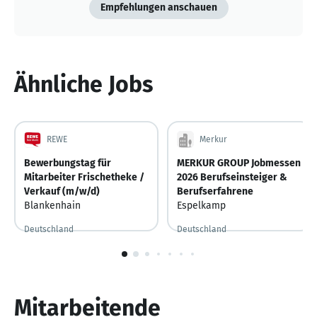
Empfehlungen anschauen
Ähnliche Jobs
REWE
Merkur
Bewerbungstag für
MERKUR GROUP Jobmessen
Mitarbeiter Frischetheke /
2026 Berufseinsteiger &
Verkauf (m/w/d)
Berufserfahrene
Blankenhain
Espelkamp
Deutschland
Deutschland
Vor 2 Tagen
Vor 2 Tagen veröffentlicht
1
von
10
Mitarbeitende