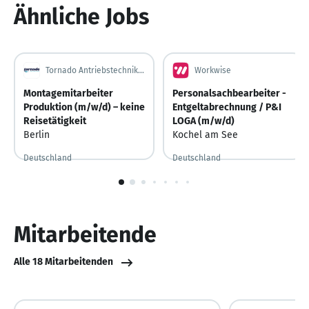
Ähnliche Jobs
Tornado Antriebstechnik GmbH
Workwise
Montagemitarbeiter
Personalsachbearbeiter -
Produktion (m/w/d) – keine
Entgeltabrechnung / P&I
Reisetätigkeit
LOGA (m/w/d)
Berlin
Kochel am See
Deutschland
Deutschland
Vor 6 Tagen
Vor 6 Tagen veröffentlicht
Vor 4 Tagen
Vor 4 Tagen veröffentlicht
1
von
10
Mitarbeitende
Alle 18 Mitarbeitenden