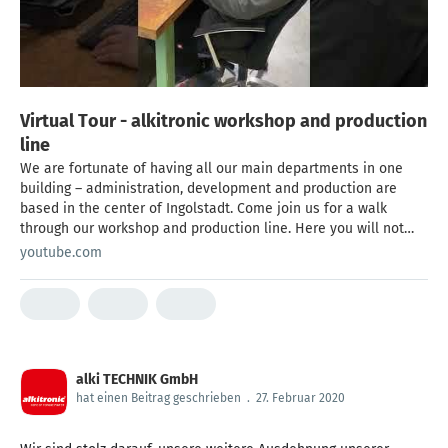
Virtual Tour - alkitronic workshop and production
line
We are fortunate of having all our main departments in one
building – administration, development and production are
based in the center of Ingolstadt. Come join us for a walk
through our workshop and production line. Here you will not
only see the production, but also the development, calibration
youtube.com
and maintenance of our torque multipliers. Interested in more?
Then check out our video with the office tour.
alki TECHNIK GmbH
hat einen Beitrag geschrieben
.
27. Februar 2020