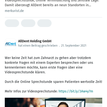
Videosprechstunde, Online Terminbuchung und zentrale Lage:
Damit überzeugt AllDent bereits an neun Standorten in
Deutschland.
merkurist.de
AllDent Holding GmbH
hat einen Beitrag geschrieben
.
21. September 2021
Wer keine Zeit hat zum Zahnarzt zu gehen aber trotzdem
konkrete Fragen mit einem Experten besprechen oder uns
kennenlernen möchte, kann erste Fragen über eine
Videosprechstunde klären.
Durch die Online Sprechstunde sparen Patienten wertvolle Zeit!
Mehr Infos zur Videosprechstunde:
https://bit.ly/3Aw4y7m