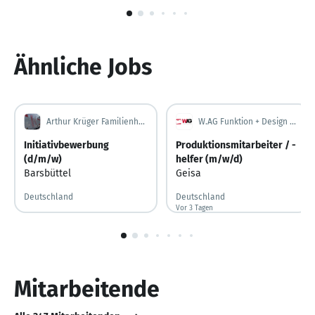
1
von
6
Ähnliche Jobs
Arthur Krüger Familienholding GmbH & Co. KG
W.AG Funktion + Design GmbH
Initiativbewerbung
Produktionsmitarbeiter / -
(d/m/w)
helfer (m/w/d)
Barsbüttel
Geisa
Deutschland
Deutschland
Vor 3 Tagen
Vor 3 Tagen veröffentlicht
1
von
10
Mitarbeitende