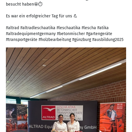
besucht haben🤩⏱
Es war ein erfolgreicher Tag für uns 💪
#altrad #altradleschaatika #leschaatika #lescha #atika
#altradequipmentgermany #betonmischer #gartengeräte
#transportgeräte #holzbearbeitung #günzburg #ausbildung2025