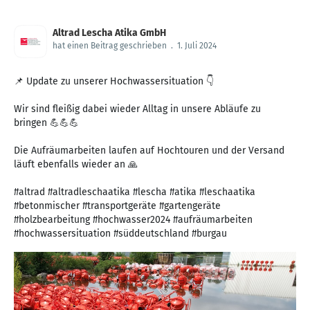
Altrad Lescha Atika GmbH
hat einen Beitrag geschrieben
.
1. Juli 2024
📌 Update zu unserer Hochwassersituation 👇
Wir sind fleißig dabei wieder Alltag in unsere Abläufe zu
bringen 💪💪💪
Die Aufräumarbeiten laufen auf Hochtouren und der Versand
läuft ebenfalls wieder an 🙏
#altrad #altradleschaatika #lescha #atika #leschaatika
#betonmischer #transportgeräte #gartengeräte
#holzbearbeitung #hochwasser2024 #aufräumarbeiten
#hochwassersituation #süddeutschland #burgau