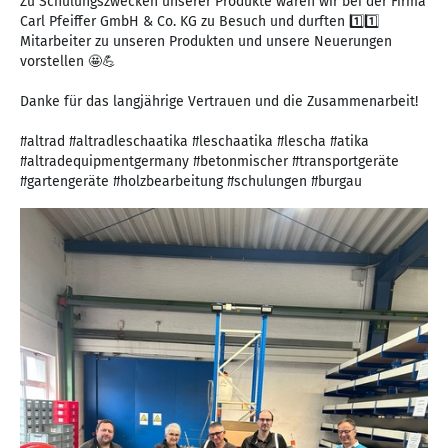
Zu Schulungszwecken unserer Produkte waren wir bei der Firma
Carl Pfeiffer GmbH & Co. KG zu Besuch und durften 1️⃣1️⃣
Mitarbeiter zu unseren Produkten und unsere Neuerungen
vorstellen 🤩💪
Danke für das langjährige Vertrauen und die Zusammenarbeit!
#altrad #altradleschaatika #leschaatika #lescha #atika
#altradequipmentgermany #betonmischer #transportgeräte
#gartengeräte #holzbearbeitung #schulungen #burgau