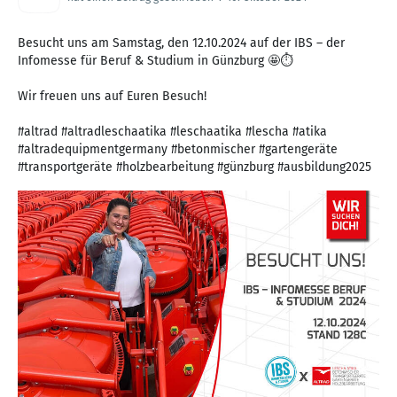
Besucht uns am Samstag, den 12.10.2024 auf der IBS – der
Infomesse für Beruf & Studium in Günzburg 🤩⏱
Wir freuen uns auf Euren Besuch!
#altrad #altradleschaatika #leschaatika #lescha #atika
#altradequipmentgermany #betonmischer #gartengeräte
#transportgeräte #holzbearbeitung #günzburg #ausbildung2025