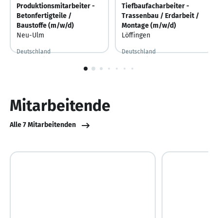
Produktionsmitarbeiter -
Tiefbaufacharbeiter -
Betonfertigteile /
Trassenbau / Erdarbeit /
Baustoffe (m/w/d)
Montage (m/w/d)
Neu-Ulm
Löffingen
Deutschland
Deutschland
Vor 15 Stunden
Vor 15 Stunden veröffentlicht
Vor 4 Stunden
Vor 4 Stunden veröffentlicht
1
von
10
Mitarbeitende
Alle 7 Mitarbeitenden