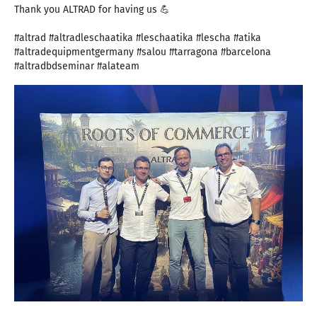
Thank you ALTRAD for having us 💪
#altrad #altradleschaatika #leschaatika #lescha #atika
#altradequipmentgermany #salou #tarragona #barcelona
#altradbdseminar #alateam