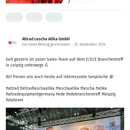
Altrad Lescha Atika GmbH
hat einen Beitrag geschrieben
.
25. September 2024
Seit gestern ist unser Sales-Team auf dem E/D/E Branchentreff
in Leipzig unterwegs 💪
Wir freuen uns auch heute auf interessante Gespräche 🤩
#altrad #altradleschaatika #leschaatika #lescha #atika
#altradequipmentgermany #ede #edebranchentreff #leipzig
#alateam