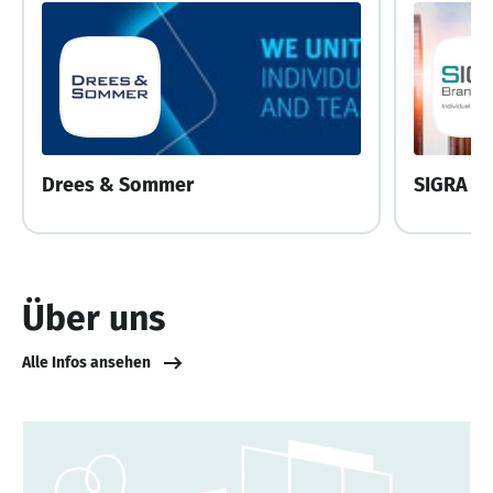
Drees & Sommer
SIGRA B
Über uns
Alle Infos ansehen