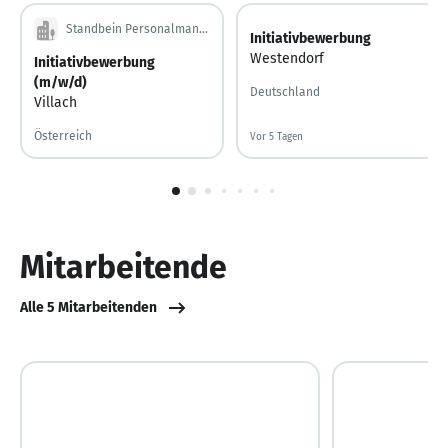
Standbein Personalmanagement GmbH
Initiativbewerbung
Westendorf
Initiativbewerbung
(m/w/d)
Deutschland
Villach
Österreich
Vor 5 Tagen
Vor 5 Tagen veröffentlicht
1
von
10
Mitarbeitende
Alle 5 Mitarbeitenden