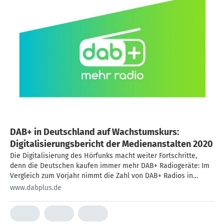
DAB+ in Deutschland auf Wachstumskurs:
Digitalisierungsbericht der Medienanstalten 2020
Die Digitalisierung des Hörfunks macht weiter Fortschritte,
denn die Deutschen kaufen immer mehr DAB+ Radiogeräte: Im
Vergleich zum Vorjahr nimmt die Zahl von DAB+ Radios in
Haushalten um 14 Prozent zu, teilen die Medienanstalten in
www.dabplus.de
ihrem Digitalisierungsbericht 2020 mit, der alljährlich die
Ausstattung von Radios in Autos und Haushalten abfragt.
Inzwischen finden sich knapp 10 Millionen DAB+ Radios in den