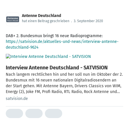
Haushalten (2019: rund 9 Millionen). Damit kann bereits knapp
ein Viertel der Bevölkerung digital-terrestrische
Radioprogramme über DAB+ hören. Die Zahl der UKW Radios
Antenne Deutschland
sinkt weiter. Weiterlesen →
hat einen Beitrag geschrieben
.
3. September 2020
DAB+ 2. Bundesmux bringt 16 neue Radioprogramme:
https://satvision.de/aktuelles-und-news/interview-antenne-
deutschland-9624
Interview Antenne Deutschland - SATVISION
Nach langem rechtlichen hin und her soll nun im Oktober der 2.
Bundesmux mit 16 neuen nationalen Digitalradiosendern an
der Start gehen. Mit Antenne Bayern, Drivers Classics von WIM,
Energy (2), Joke FM, Profi Radio, RTL Radio, Rock Antenne und
Toggo Radio stehen neben den sechs Radioprogrammen die
satvision.de
von Antenne Deutschland veranstaltet werden bereits acht
weitere Radioangebote fest. Über die weiteren DAB+ Sender
wird weiterhin spekuliert. Medienberichten zufolge haben
einige fest gesetzte Veranstalter wie BigFM, Radio B2, Ergo FM,
Radio Teddy, Planet Radio und Domradio ihr Interesse wieder