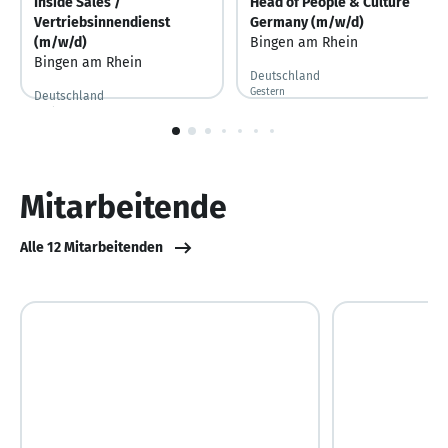
Inside Sales /
Head of People & Culture
Vertriebsinnendienst
Germany (m/w/d)
(m/w/d)
Bingen am Rhein
Bingen am Rhein
Deutschland
Gestern
Gestern veröffentlicht
Deutschland
Noch 2 Tage
Noch 2 Tage
1
von
10
Mitarbeitende
Alle 12 Mitarbeitenden