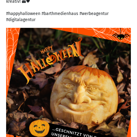
kreativ! 👻🖤
#happyhalloween #barthmedienhaus #werbeagentur
#digitalagentur