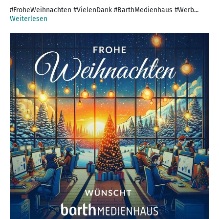
#FroheWeihnachten #VielenDank #BarthMedienhaus #Werb...
Weiterlesen