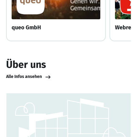
queo GmbH
Webrepu
Über uns
Alle Infos ansehen