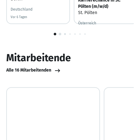
Karrierechance in St.
Pölten (m/w/d)
Deutschland
St. Pölten
Vor 6 Tagen
Vor 6 Tagen veröffentlicht
Österreich
1
von
10
Mitarbeitende
Alle 16 Mitarbeitenden