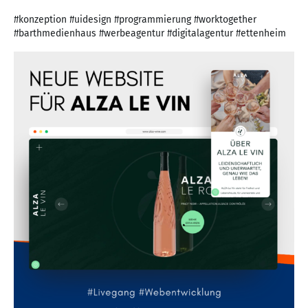
#konzeption #uidesign #programmierung #worktogether
#barthmedienhaus #werbeagentur #digitalagentur #ettenheim