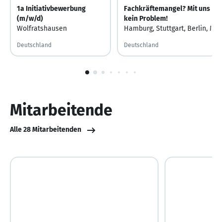
1a Initiativbewerbung
Fachkräftemangel? Mit uns
(m/w/d)
kein Problem!
Wolfratshausen
Hamburg
,
Stuttgart
,
Berlin
,
Mün
Deutschland
Deutschland
1
von
10
Mitarbeitende
Alle 28 Mitarbeitenden