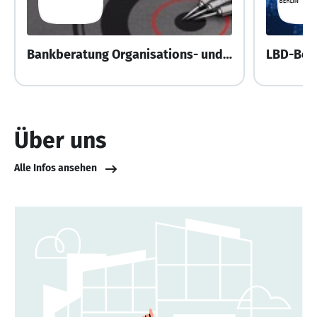
Bankberatung Organisations- und IT-Beratung für Banken AG
LBD-Ber
Über uns
Alle Infos ansehen