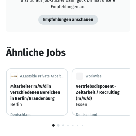
Bist Du auf Job-Suche? Dann guck Dir mal unsere
Empfehlungen an.
Empfehlungen anschauen
Ähnliche Jobs
A.Eastside Private Arbeitsvermittlung GbR
Workwise
Mitarbeiter m/w/d in
Vertriebsdisponent -
verschiedenen Bereichen
Zeitarbeit / Recruiting
in Berlin/Brandenburg
(m/w/d)
Berlin
Essen
Deutschland
Deutschland
1
von