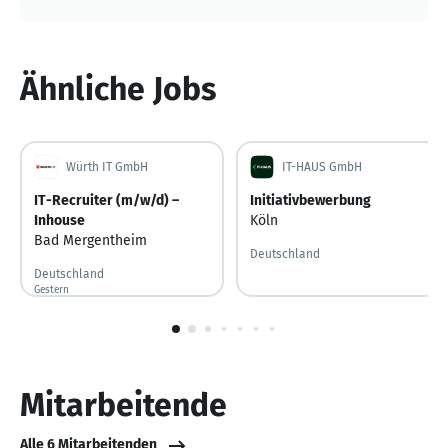
Ähnliche Jobs
Würth IT GmbH
IT-HAUS GmbH
IT-Recruiter (m/w/d) –
Initiativbewerbung
Inhouse
Köln
Bad Mergentheim
Deutschland
Deutschland
Gestern
Gestern veröffentlicht
1
von
10
Mitarbeitende
Alle 6 Mitarbeitenden