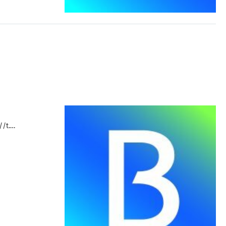
//t.…