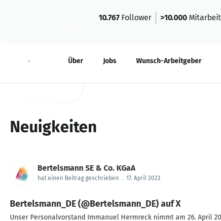
10.767
Follower
>10.000
Mitarbei
Neuigkeiten
Über
Jobs
Wunsch-Arbeitgeber
Neuigkeiten
Bertelsmann SE & Co. KGaA
hat einen Beitrag geschrieben
.
17. April 2023
Bertelsmann_DE (@Bertelsmann_DE) auf X
Unser Personalvorstand Immanuel Hermreck nimmt am 26. April 202