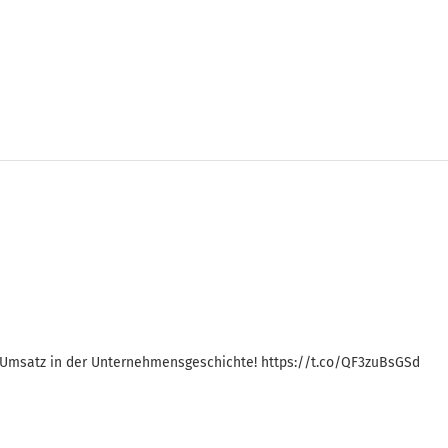
Bertelsmann verzeichnet 2022 mit mehr als 20 Mrd. Euro höchsten Umsatz in der Unternehmensgeschichte! https://t.co/QF3zuBsGSd