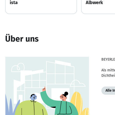
ista
Albwerk
Über uns
BEYERL
Als mitt
Dichthei
Alle 