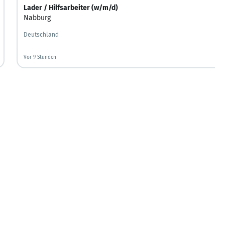
Lader / Hilfsarbeiter (w/m/d)
Nabburg
Deutschland
Vor 9 Stunden
Vor 9 Stunden veröffentlicht