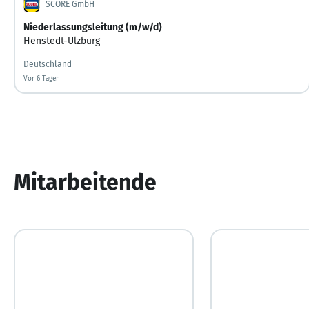
SCORE GmbH
Niederlassungsleitung (m/w/d)
Henstedt-Ulzburg
Deutschland
Vor 6 Tagen
Vor 6 Tagen veröffentlicht
Mitarbeitende