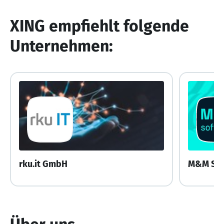
XING empfiehlt folgende
Unternehmen:
rku.it GmbH
M&M So