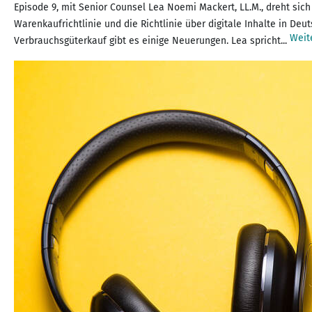
Episode 9, mit Senior Counsel Lea Noemi Mackert, LL.M., dreht s
Warenkaufrichtlinie und die Richtlinie über digitale Inhalte in De
Weit
Verbrauchsgüterkauf gibt es einige Neuerungen. Lea spricht...