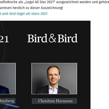
tschaftsWoche als „Legal All Star 2021“ ausgezeichnet worden und gehö
and-bird-legal-all-stars-2021