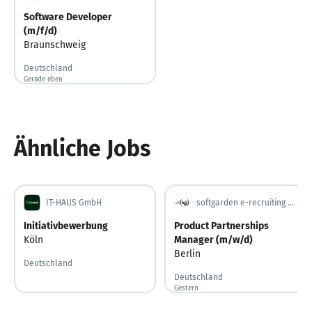
Software Developer
(m/f/d)
Braunschweig
Deutschland
Gerade eben
Gerade veröffentlicht
Ähnliche Jobs
IT-HAUS GmbH
softgarden e-recruiting GmbH
Initiativbewerbung
Product Partnerships
Köln
Manager (m/w/d)
Berlin
Deutschland
Deutschland
Gestern
Gestern veröffentlicht