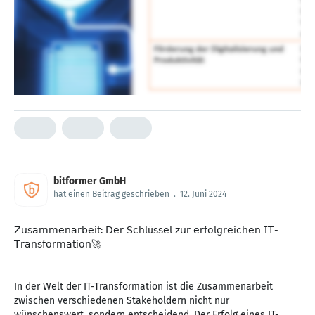
bitformer GmbH
hat einen Beitrag geschrieben
.
12. Juni 2024
𝖹𝗎𝗌𝖺𝗆𝗆𝖾𝗇𝖺𝗋𝖻𝖾𝗂𝗍: 𝖣𝖾𝗋 𝖲𝖼𝗁𝗅ü𝗌𝗌𝖾𝗅 𝗓𝗎𝗋 𝖾𝗋𝖿𝗈𝗅𝗀𝗋𝖾𝗂𝖼𝗁𝖾𝗇 𝖨𝖳-
𝖳𝗋𝖺𝗇𝗌𝖿𝗈𝗋𝗆𝖺𝗍𝗂𝗈𝗇🚀
In der Welt der IT-Transformation ist die Zusammenarbeit
zwischen verschiedenen Stakeholdern nicht nur
wünschenswert, sondern entscheidend. Der Erfolg eines IT-