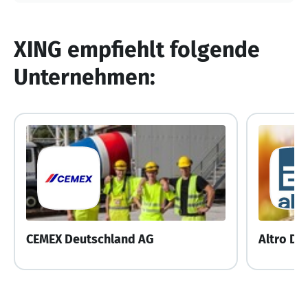
XING empfiehlt folgende
Unternehmen:
CEMEX Deutschland AG
Altro De