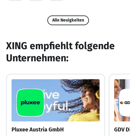
Alle Neuigkeiten
XING empfiehlt folgende
Unternehmen:
Pluxee Austria GmbH
GDV Die