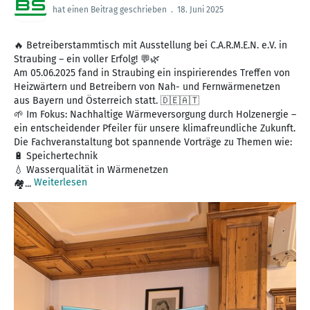
hat einen Beitrag geschrieben
.
18. Juni 2025
🔥 Betreiberstammtisch mit Ausstellung bei C.A.R.M.E.N. e.V. in
Straubing – ein voller Erfolg! 💬🌿
Am 05.06.2025 fand in Straubing ein inspirierendes Treffen von
Heizwärtern und Betreibern von Nah- und Fernwärmenetzen
aus Bayern und Österreich statt. 🇩🇪🇦🇹
🌱 Im Fokus: Nachhaltige Wärmeversorgung durch Holzenergie –
ein entscheidender Pfeiler für unsere klimafreundliche Zukunft.
Die Fachveranstaltung bot spannende Vorträge zu Themen wie:
🔋 Speichertechnik
💧 Wasserqualität in Wärmenetzen
Weiterlesen
🏘...