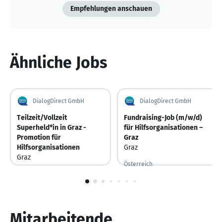
Empfehlungen anschauen
Ähnliche Jobs
DialogDirect GmbH
DialogDirect GmbH
Teilzeit/Vollzeit
Fundraising-Job (m/w/d)
Superheld*in in Graz -
für Hilfsorganisationen –
Promotion für
Graz
Hilfsorganisationen
Graz
Graz
Österreich
Vor 4 Stunden
Vor 4 Stunden veröffentlicht
Österreich
Vor 4 Stunden
Vor 4 Stunden veröffentlicht
1
von
10
Mitarbeitende