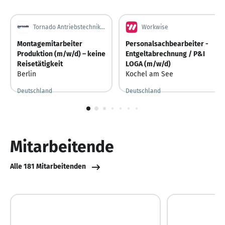
Tornado Antriebstechnik GmbH
Workwise
Montagemitarbeiter
Personalsachbearbeiter -
Produktion (m/w/d) – keine
Entgeltabrechnung / P&I
Reisetätigkeit
LOGA (m/w/d)
Berlin
Kochel am See
Deutschland
Deutschland
Noch 6 Tage
Noch 6 Tage
Vor 5 Tagen
Vor 5 Tagen veröffentlicht
1
von
10
Mitarbeitende
Alle 181 Mitarbeitenden