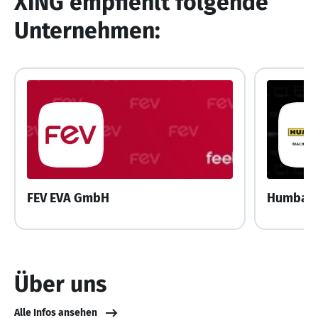
XING empfiehlt folgende
Unternehmen:
FEV EVA GmbH
Humbau
Über uns
Alle Infos ansehen