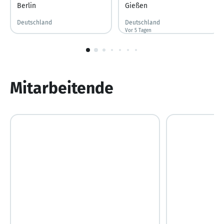
Berlin
Gießen
Deutschland
Deutschland
Vor 5 Tagen
Vor 5 Tagen veröffentlicht
1
von
10
Mitarbeitende