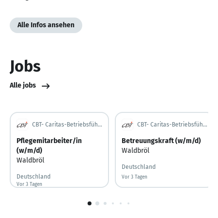
Alle Infos ansehen
Jobs
Alle jobs
CBT- Caritas-Betriebsführungs- und Trägergesellschaft mbH
CBT- Caritas-Betriebsführungs- und Trägergesellschaft mbH
Pflegemitarbeiter/in
Betreuungskraft (w/m/d)
(w/m/d)
Waldbröl
Waldbröl
Deutschland
Deutschland
Vor 3 Tagen
Vor 3 Tagen veröffentlicht
Vor 3 Tagen
Vor 3 Tagen veröffentlicht
1
von