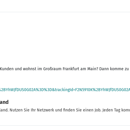
n zu Kunden und wohnst im Großraum Frankfurt am Main? Dann komme z
910K%2BYhWJfDUS0G02A%3D%3D&trackingId=F2N5910K%2BYhWJfDUS0G0
land
land. Nutzen Sie Ihr Netzwerk und finden Sie einen Job. Jeden Tag k