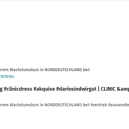
37878784
 #clinicdress #akquise #darinsindwirgut | CLINIC &am
kurs in NORDDEUTSCHLAND bei! #vertrieb #aussendienst #medizin