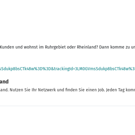
n zu Kunden und wohnst im Ruhrgebiet oder Rheinland? Dann komme zu 
0GVmsSdukp8bsCTk48w%3D%3D&trackingId=3LM0GVmsSdukp8bsCTk48w%
land
land. Nutzen Sie Ihr Netzwerk und finden Sie einen Job. Jeden Tag ko