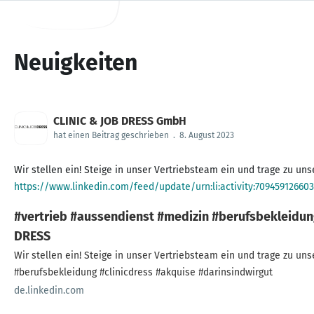
Neuigkeiten
CLINIC & JOB DRESS GmbH
hat einen Beitrag geschrieben
.
8. August 2023
https://www.linkedin.com/feed/update/urn:li:activity:70945912660
#vertrieb #aussendienst #medizin #berufsbekleidung
DRESS
Wir stellen ein! Steige in unser Vertriebsteam ein und trage zu unserem Wachstums
#berufsbekleidung #clinicdress #akquise #darinsindwirgut
de.linkedin.com