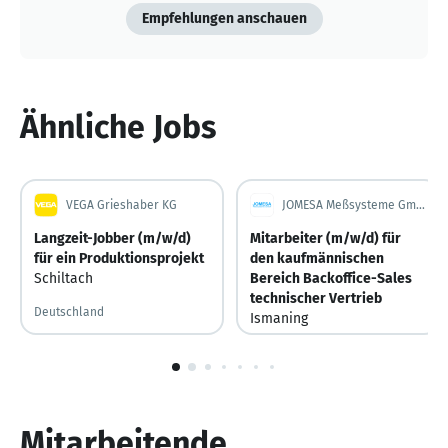
Empfehlungen anschauen
Ähnliche Jobs
VEGA Grieshaber KG
JOMESA Meßsysteme GmbH
Langzeit-Jobber (m/w/d)
Mitarbeiter (m/w/d) für
für ein Produktionsprojekt
den kaufmännischen
Schiltach
Bereich Backoffice-Sales
technischer Vertrieb
Deutschland
Ismaning
Deutschland
Vor 7 Tagen
Vor 7 Tagen veröffentlicht
1
von
10
Mitarbeitende