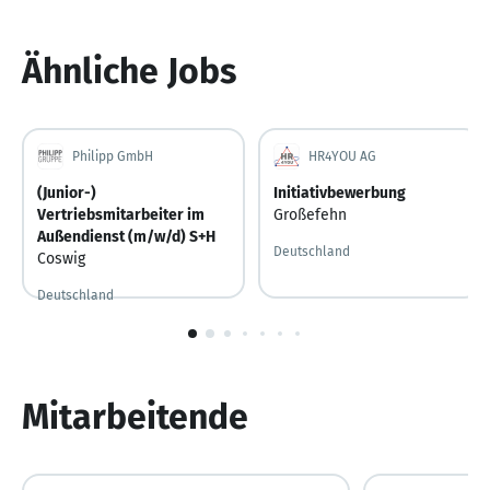
Ähnliche Jobs
Philipp GmbH
HR4YOU AG
(Junior-)
Initiativbewerbung
Vertriebsmitarbeiter im
Großefehn
Außendienst (m/w/d) S+H
Deutschland
Coswig
Deutschland
Gestern
Gestern veröffentlicht
1
von
10
Mitarbeitende