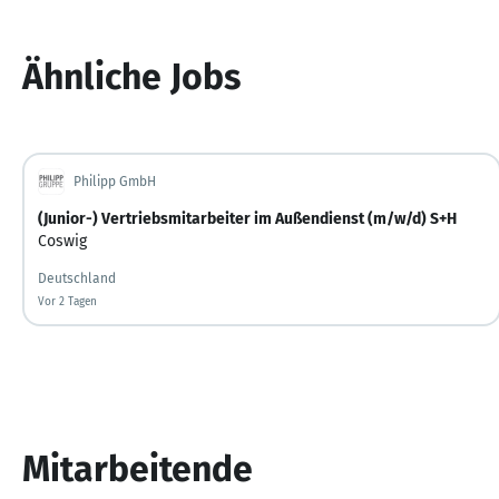
Ähnliche Jobs
Philipp GmbH
(Junior-) Vertriebsmitarbeiter im Außendienst (m/w/d) S+H
Coswig
Deutschland
Vor 2 Tagen
Vor 2 Tagen veröffentlicht
Mitarbeitende