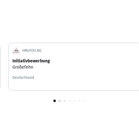
HR4YOU AG
Initiativbewerbung
Großefehn
Deutschland
1
von
10