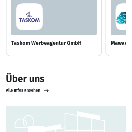
Taskom Werbeagentur GmbH
Mawave 
Über uns
Alle Infos ansehen