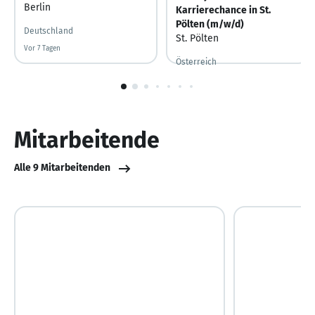
Berlin
Karrierechance in St.
Pölten (m/w/d)
Deutschland
St. Pölten
Vor 7 Tagen
Vor 7 Tagen veröffentlicht
Österreich
1
von
10
Mitarbeitende
Alle 9 Mitarbeitenden