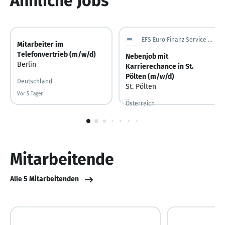
Ähnliche Jobs
EFS Euro Finanz Service Vermittlungs AG
Mitarbeiter im
Telefonvertrieb (m/w/d)
Nebenjob mit
Berlin
Karrierechance in St.
Pölten (m/w/d)
Deutschland
St. Pölten
Vor 5 Tagen
Vor 5 Tagen veröffentlicht
Österreich
Vor 7 Tagen
Vor 7 Tagen veröffentlicht
1
von
10
Mitarbeitende
Alle 5 Mitarbeitenden