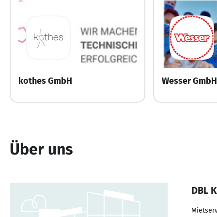
kothes GmbH
Wesser GmbH
Über uns
DBL K
Mietserv