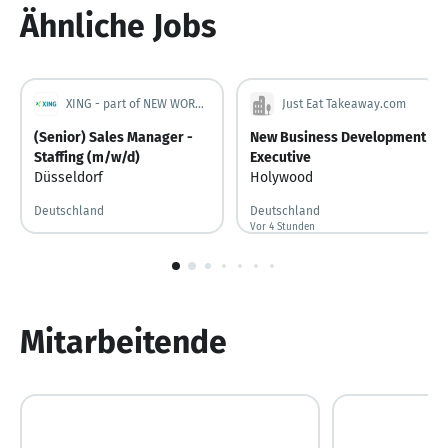
Ähnliche Jobs
XING - part of NEW WORK SE
Just Eat Takeaway.com
(Senior) Sales Manager -
New Business Development
Staffing (m/w/d)
Executive
Düsseldorf
Holywood
Deutschland
Deutschland
Vor 4 Stunden
Vor 4 Stunden veröffentlicht
1
von
10
Mitarbeitende