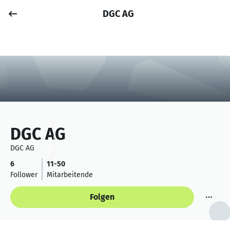
DGC AG
Job posten
Anmelden
DGC AG
DGC AG
6
11-50
Follower
Mitarbeitende
Folgen