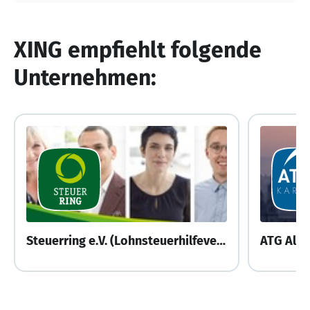
XING empfiehlt folgende
Unternehmen:
Steuerring e.V. (Lohnsteuerhilfeverein)
ATG All