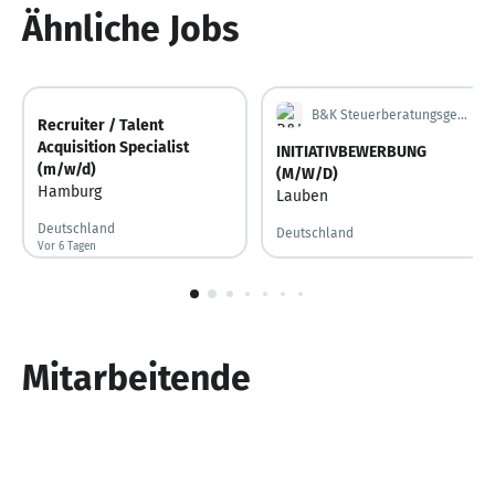
Ähnliche Jobs
B&K Steuerberatungsgesellschaft mbH
Recruiter / Talent
Acquisition Specialist
INITIATIVBEWERBUNG
(m/w/d)
(M/W/D)
Hamburg
Lauben
Deutschland
Deutschland
Vor 6 Tagen
Vor 6 Tagen veröffentlicht
1
von
10
Mitarbeitende