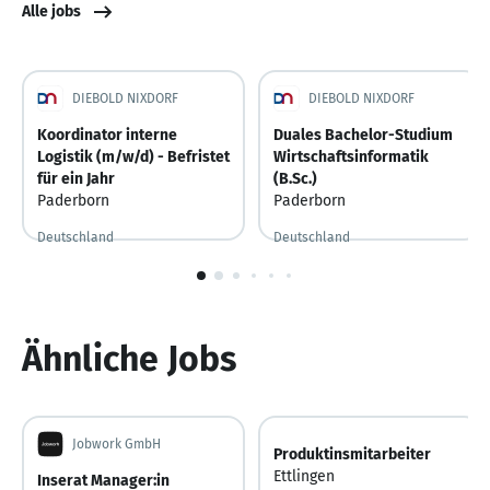
Alle jobs
DIEBOLD NIXDORF
DIEBOLD NIXDORF
Koordinator interne
Duales Bachelor-Studium
Logistik (m/w/d) - Befristet
Wirtschaftsinformatik
für ein Jahr
(B.Sc.)
Paderborn
Paderborn
Deutschland
Deutschland
Vor 4 Tagen
Vor 4 Tagen veröffentlicht
1
von
6
Ähnliche Jobs
Jobwork GmbH
Produktinsmitarbeiter
Ettlingen
Inserat Manager:in