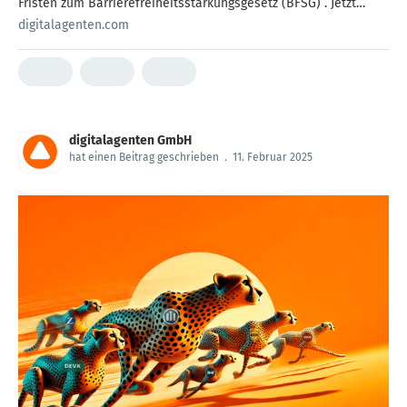
Fristen zum Barrierefreiheitsstärkungsgesetz (BFSG) . Jetzt
lesen und informieren!
digitalagenten.com
digitalagenten GmbH
hat einen Beitrag geschrieben
.
11. Februar 2025