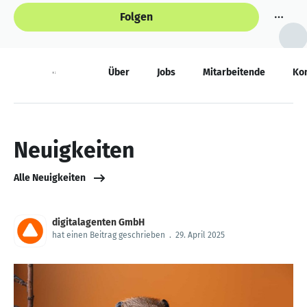
Folgen
Neuigkeiten
Über
Jobs
Mitarbeitende
Ko
Neuigkeiten
Alle Neuigkeiten
digitalagenten GmbH
hat einen Beitrag geschrieben
.
29. April 2025