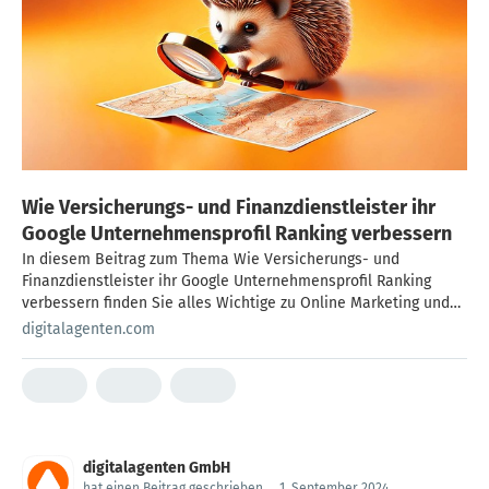
Wie Versicherungs- und Finanzdienstleister ihr
Google Unternehmensprofil Ranking verbessern
In diesem Beitrag zum Thema Wie Versicherungs- und
Finanzdienstleister ihr Google Unternehmensprofil Ranking
verbessern finden Sie alles Wichtige zu Online Marketing und
Wie Versicherungs- und Finanzdienstleister ihr Google
digitalagenten.com
Unternehmensprofil Ranking verbessern . Jetzt lesen und
informieren!
digitalagenten GmbH
hat einen Beitrag geschrieben
.
1. September 2024