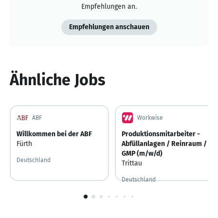
Empfehlungen an.
Empfehlungen anschauen
Ähnliche Jobs
ABF
Workwise
Willkommen bei der ABF
Produktionsmitarbeiter -
Fürth
Abfüllanlagen / Reinraum /
GMP (m/w/d)
Deutschland
Trittau
Deutschland
Gestern
Gestern veröffentlicht
1
von