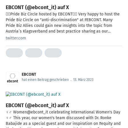
EBCONT (@ebcont_it) auf X
🏳️‍🌈Pride Biz Circle hosted by EBCONT🏳️‍🌈 Very happy to host the
Pride Biz Circle on "anti-discrimination" at #EBCONT. Many
Pride Biz Allies could gain new insights into the topic from
Austria´s Klagsverband and best practice sharing as our
EBCONT "Hausbankerl" format.
twitter.com
EBCONT
hat einen Beitrag geschrieben
.
13. März 2023
EBCONT (@ebcont_it) auf X
♀️♂️ Women@ebcont_it celebrating International Women's Day
♀️♂️ This year, our women's team discussed with Dr. Ronke
Babajide as a special guest and our inspiration on #equity and