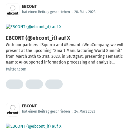
EBCONT
hat einen Beitrag geschrieben
.
28. März 2023
EBCONT (@ebcont_it) auf X
With our partners #Squirro and #SemanticWebCompany, we will
present at the upcoming "Smart Manufacturing World Summit"
from March 29th to 31st, 2023, in Stuttgart, presenting semantic
&amp; AI-supported information processing and analysis
solutions. See you there! #KI #AI #team
twitter.com
EBCONT
hat einen Beitrag geschrieben
.
24. März 2023