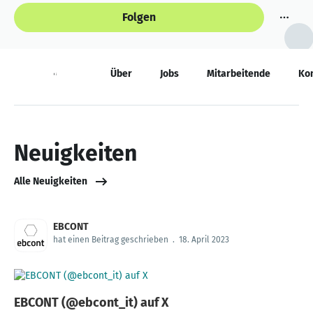
Folgen
Neuigkeiten
Über
Jobs
Mitarbeitende
Ko
Neuigkeiten
Alle Neuigkeiten
EBCONT
hat einen Beitrag geschrieben
.
18. April 2023
EBCONT (@ebcont_it) auf X