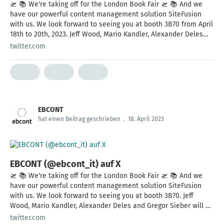
🛫 📚 We're taking off for the London Book Fair 🛫 📚 And we
have our powerful content management solution SiteFusion
with us. We look forward to seeing you at booth 3B70 from April
18th to 20th, 2023. Jeff Wood, Mario Kandler, Alexander Deles
and Gregor Sieber will await you.
twitter.com
EBCONT
hat einen Beitrag geschrieben
.
18. April 2023
EBCONT (@ebcont_it) auf X
🛫 📚 We're taking off for the London Book Fair 🛫 📚 And we
have our powerful content management solution SiteFusion
with us. We look forward to seeing you at booth 3B70. Jeff
Wood, Mario Kandler, Alexander Deles and Gregor Sieber will be
there for you.
twitter.com