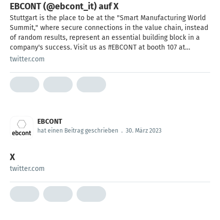
EBCONT (@ebcont_it) auf X
Stuttgart is the place to be at the "Smart Manufacturing World
Summit," where secure connections in the value chain, instead
of random results, represent an essential building block in a
company's success. Visit us as #EBCONT at booth 107 at
#Squirro! #KI #AI #smart
twitter.com
EBCONT
hat einen Beitrag geschrieben
.
30. März 2023
X
twitter.com