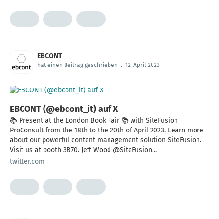
EBCONT
hat einen Beitrag geschrieben
.
12. April 2023
EBCONT (@ebcont_it) auf X
📚 Present at the London Book Fair 📚 with SiteFusion
ProConsult from the 18th to the 20th of April 2023. Learn more
about our powerful content management solution SiteFusion.
Visit us at booth 3B70. Jeff Wood @SiteFusion
@AlexanderDeles @sieber99
twitter.com