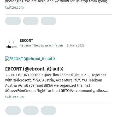
#belonging. We are here, and we won't let us stop from going
our way.
twitter.com
EBCONT
hat einen Beitrag geschrieben
.
8. März 2023
EBCONT (@ebcont_it) auf X
♀️♂️🏳️‍🌈 EBCONT at the #QuerFilmCinemaNight ♀️♂️🏳️‍🌈 Together
with #Microsoft, #PwC Austria, Accenture, #EY, #A1 Telekom
Austria AG, #Bayer and #IKEA we organized the first
#QueerFilmCinemaNight for the LGBTQIA+ community, allies
and employees. #awareness #visibility
twitter.com