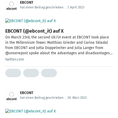
EBCONT
hat einen Beitrag geschrieben
.
7. April 2023
EBCONT (@ebcont_it) auf X
On March 23rd, the second UX/UI event at EBCONT took place
in the Millennium Tower. Matthias Grieder and Carina Skladal
from EBCONT and Jutta Doppelreiter and Julia Langer from
@unserepost spoke about the advantages and disadvantages
of design systems. #designsystem #ui #ux
twitter.com
EBCONT
hat einen Beitrag geschrieben
.
30. März 2023