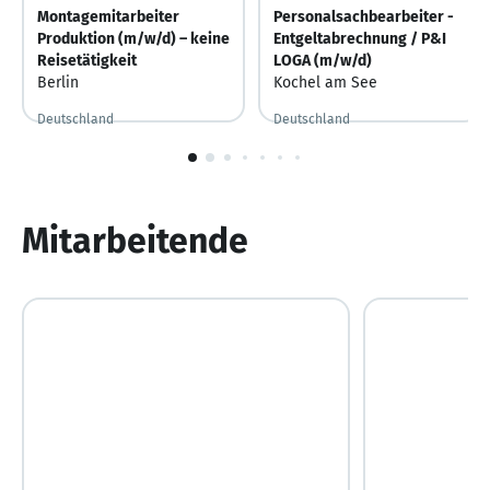
Montagemitarbeiter
Personalsachbearbeiter -
Produktion (m/w/d) – keine
Entgeltabrechnung / P&I
Reisetätigkeit
LOGA (m/w/d)
Berlin
Kochel am See
Deutschland
Deutschland
Vor 7 Tagen
Vor 7 Tagen veröffentlicht
Vor 4 Tagen
Vor 4 Tagen veröffentlicht
1
von
10
Mitarbeitende