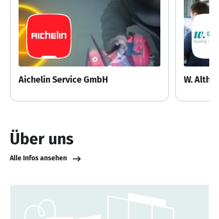
Aichelin Service GmbH
W. Altha
Über uns
Alle Infos ansehen