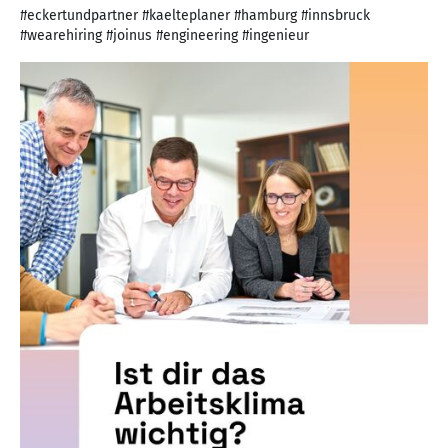
#eckertundpartner #kaelteplaner #hamburg #innsbruck
#wearehiring #joinus #engineering #ingenieur