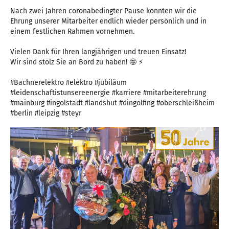
Nach zwei Jahren coronabedingter Pause konnten wir die
Ehrung unserer Mitarbeiter endlich wieder persönlich und in
einem festlichen Rahmen vornehmen.
Vielen Dank für Ihren langjährigen und treuen Einsatz!
Wir sind stolz Sie an Bord zu haben! 🤩 ⚡️
#Bachnerelektro #elektro #jubiläum
#leidenschaftistunsereenergie #karriere #mitarbeiterehrung
#mainburg #ingolstadt #landshut #dingolfing #oberschleißheim
#berlin #leipzig #steyr