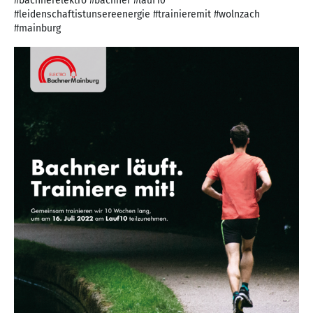
#bachnerelektro #bachner #lauf10
#leidenschaftistunsereenergie #trainieremit #wolnzach
#mainburg