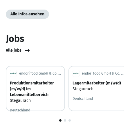
Alle Infos ansehen
Jobs
Alle jobs
endori food GmbH & Co. KG
endori food GmbH & Co. KG
Produktionsmitarbeiter
Lagermitarbeiter (m/w/d)
(m/w/d) im
Stegaurach
Lebensmittelbereich
Deutschland
Stegaurach
Deutschland
Vor 6 Tagen
Vor 6 Tagen veröffentlicht
1
von