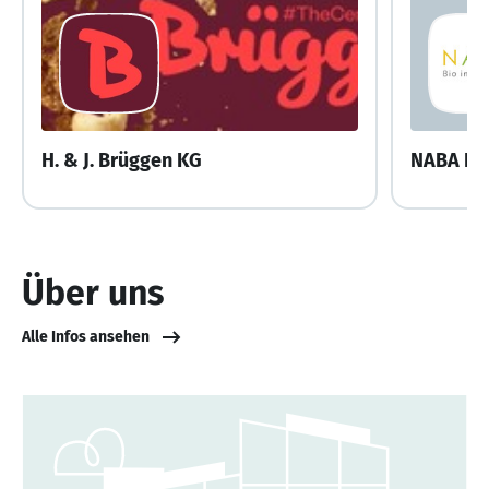
H. & J. Brüggen KG
NABA Fe
Über uns
Alle Infos ansehen