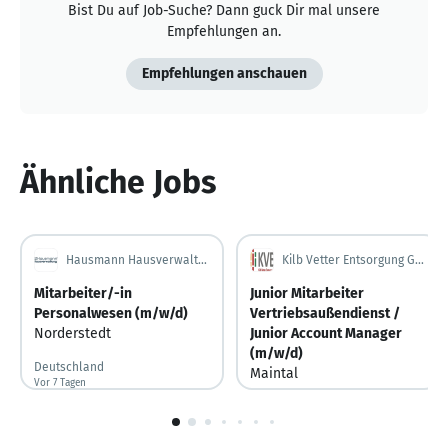
Bist Du auf Job-Suche? Dann guck Dir mal unsere
Empfehlungen an.
Empfehlungen anschauen
Ähnliche Jobs
Hausmann Hausverwaltung GmbH
Kilb Vetter Entsorgung GmbH
Mitarbeiter/-in
Junior Mitarbeiter
Personalwesen (m/w/d)
Vertriebsaußendienst /
Norderstedt
Junior Account Manager
(m/w/d)
Deutschland
Maintal
Vor 7 Tagen
Vor 7 Tagen veröffentlicht
Deutschland
Vor 4 Tagen
Vor 4 Tagen veröffentlicht
1