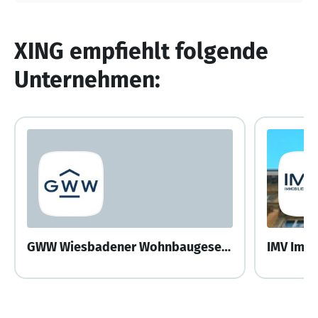
XING empfiehlt folgende
Unternehmen:
GWW Wiesbadener Wohnbaugesellschaft mbH
IMV Imm