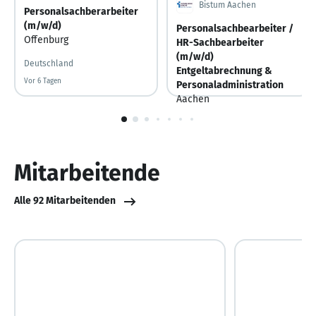
Bistum Aachen
Personalsachberarbeiter
(m/w/d)
Personalsachbearbeiter /
Offenburg
HR-Sachbearbeiter
(m/w/d)
Deutschland
Entgeltabrechnung &
Vor 6 Tagen
Vor 6 Tagen veröffentlicht
Personaladministration
Aachen
Deutschland
1
von
10
Mitarbeitende
Alle 92 Mitarbeitenden