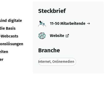
Steckbrief
ind digitale
11-50 Mitarbeitende
die Basis
Website
e-Webcasts
ionslösungen
Branche
iten
er
Internet, Onlinemedien