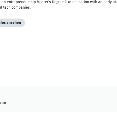
an entrepreneurship Master’s Degree-like education with an early-stag
ul tech companies.
Infos ansehen
 an.