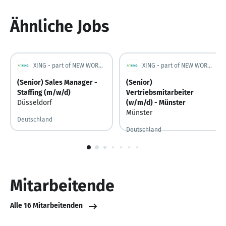
Ähnliche Jobs
XING - part of NEW WORK SE
XING - part of NEW WORK SE
(Senior) Sales Manager -
(Senior)
Staffing (m/w/d)
Vertriebsmitarbeiter
Düsseldorf
(w/m/d) - Münster
Münster
Deutschland
Deutschland
Vor 2 Stunden
Vor 2 Stunden veröffentlicht
1
von
10
Mitarbeitende
Alle 16 Mitarbeitenden