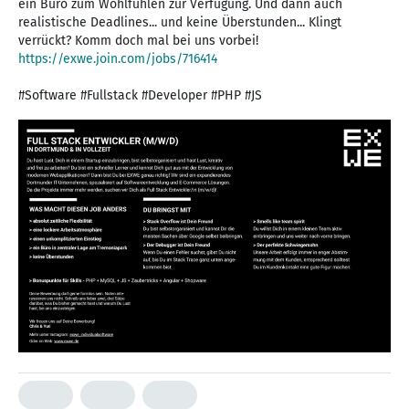
ein Büro zum Wohlfühlen zur Verfügung. Und dann auch
realistische Deadlines... und keine Überstunden... Klingt
https://exwe.join.com/jobs/716414
#Software #Fullstack #Developer #PHP #JS