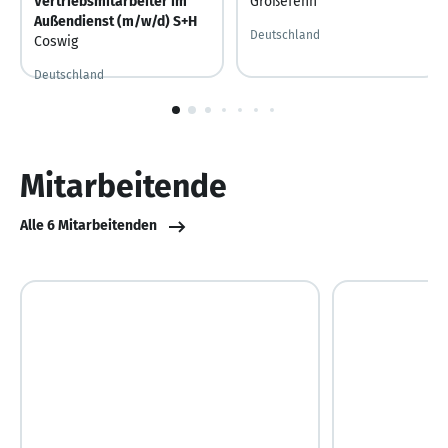
Vertriebsmitarbeiter im
Großefehn
Außendienst (m/w/d) S+H
Deutschland
Coswig
Deutschland
Vor 2 Tagen
Vor 2 Tagen veröffentlicht
1
von
10
Mitarbeitende
Alle 6 Mitarbeitenden