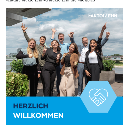
#culture #faktorzehn4u #faktorzehnlife #newbies