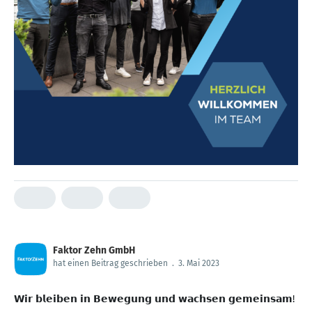
Faktor Zehn GmbH
hat einen Beitrag geschrieben
.
3. Mai 2023
𝗪𝗶𝗿 𝗯𝗹𝗲𝗶𝗯𝗲𝗻 𝗶𝗻 𝗕𝗲𝘄𝗲𝗴𝘂𝗻𝗴 𝘂𝗻𝗱 𝘄𝗮𝗰𝗵𝘀𝗲𝗻 𝗴𝗲𝗺𝗲𝗶𝗻𝘀𝗮𝗺!