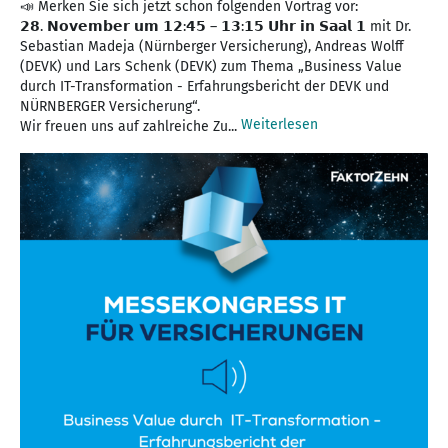
📣 Merken Sie sich jetzt schon folgenden Vortrag vor:
𝟮𝟴. 𝗡𝗼𝘃𝗲𝗺𝗯𝗲𝗿 𝘂𝗺 𝟭𝟮:𝟰𝟱 – 𝟭𝟯:𝟭𝟱 𝗨𝗵𝗿 𝗶𝗻 𝗦𝗮𝗮𝗹 𝟭 mit Dr.
Sebastian Madeja (Nürnberger Versicherung), Andreas Wolff
(DEVK) und Lars Schenk (DEVK) zum Thema „Business Value
durch IT-Transformation - Erfahrungsbericht der DEVK und
NÜRNBERGER Versicherung“.
Weiterlesen
Wir freuen uns auf zahlreiche Zu...