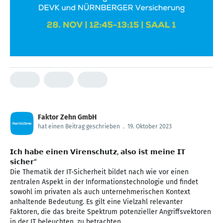
Faktor Zehn GmbH
hat einen Beitrag geschrieben
.
19. Oktober 2023
𝗜𝗰𝗵 𝗵𝗮𝗯𝗲 𝗲𝗶𝗻𝗲𝗻 𝗩𝗶𝗿𝗲𝗻𝘀𝗰𝗵𝘂𝘁𝘇, 𝗮𝗹𝘀𝗼 𝗶𝘀𝘁 𝗺𝗲𝗶𝗻𝗲 𝗜𝗧
𝘀𝗶𝗰𝗵𝗲𝗿“
Die Thematik der IT-Sicherheit bildet nach wie vor einen
zentralen Aspekt in der Informationstechnologie und findet
sowohl im privaten als auch unternehmerischen Kontext
anhaltende Bedeutung. Es gilt eine Vielzahl relevanter
Faktoren, die das breite Spektrum potenzieller Angriffsvektoren
in der IT beleuchten, zu betrachten.