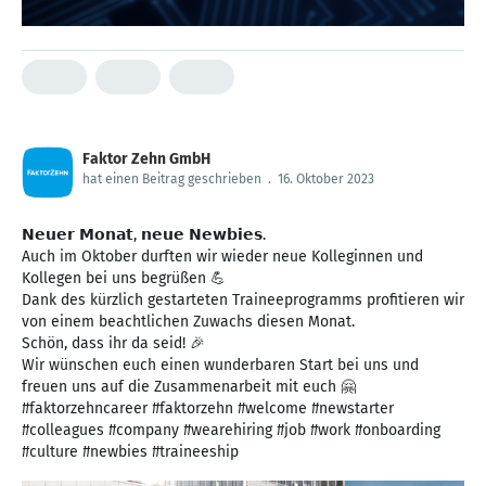
Faktor Zehn GmbH
hat einen Beitrag geschrieben
.
16. Oktober 2023
𝗡𝗲𝘂𝗲𝗿 𝗠𝗼𝗻𝗮𝘁, 𝗻𝗲𝘂𝗲 𝗡𝗲𝘄𝗯𝗶𝗲𝘀.
Auch im Oktober durften wir wieder neue Kolleginnen und
Kollegen bei uns begrüßen 💪
Dank des kürzlich gestarteten Traineeprogramms profitieren wir
von einem beachtlichen Zuwachs diesen Monat.
Schön, dass ihr da seid! 🎉
Wir wünschen euch einen wunderbaren Start bei uns und
freuen uns auf die Zusammenarbeit mit euch 🤗
#faktorzehncareer #faktorzehn #welcome #newstarter
#colleagues #company #wearehiring #job #work #onboarding
#culture #newbies #traineeship