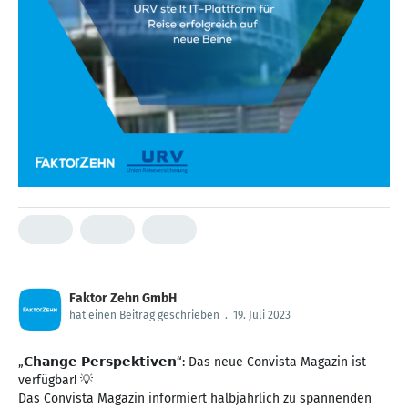
Faktor Zehn GmbH
hat einen Beitrag geschrieben
.
19. Juli 2023
„𝗖𝗵𝗮𝗻𝗴𝗲 𝗣𝗲𝗿𝘀𝗽𝗲𝗸𝘁𝗶𝘃𝗲𝗻“: Das neue Convista Magazin ist
verfügbar! 💡
Das Convista Magazin informiert halbjährlich zu spannenden