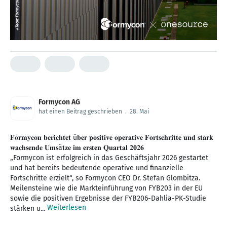
Formycon AG
hat einen Beitrag geschrieben
.
28. Mai
𝐅𝐨𝐫𝐦𝐲𝐜𝐨𝐧 𝐛𝐞𝐫𝐢𝐜𝐡𝐭𝐞𝐭 ü𝐛𝐞𝐫 𝐩𝐨𝐬𝐢𝐭𝐢𝐯𝐞 𝐨𝐩𝐞𝐫𝐚𝐭𝐢𝐯𝐞 𝐅𝐨𝐫𝐭𝐬𝐜𝐡𝐫𝐢𝐭𝐭𝐞 𝐮𝐧𝐝 𝐬𝐭𝐚𝐫𝐤
𝐰𝐚𝐜𝐡𝐬𝐞𝐧𝐝𝐞 𝐔𝐦𝐬ä𝐭𝐳𝐞 𝐢𝐦 𝐞𝐫𝐬𝐭𝐞𝐧 𝐐𝐮𝐚𝐫𝐭𝐚𝐥 𝟐𝟎𝟐𝟔
„Formycon ist erfolgreich in das Geschäftsjahr 2026 gestartet
und hat bereits bedeutende operative und finanzielle
Fortschritte erzielt“, so Formycon CEO Dr. Stefan Glombitza.
Meilensteine wie die Markteinführung von FYB203 in der EU
sowie die positiven Ergebnisse der FYB206-Dahlia-PK-Studie
Weiterlesen
stärken u...