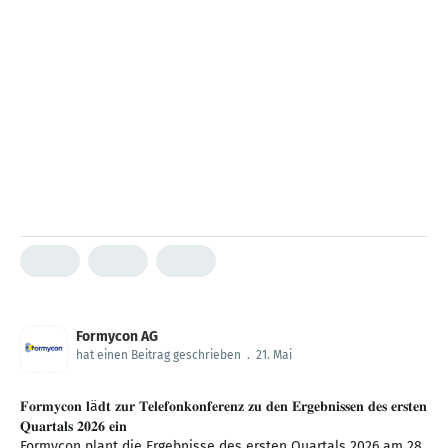
Formycon AG
hat einen Beitrag geschrieben
.
21. Mai
𝐅𝐨𝐫𝐦𝐲𝐜𝐨𝐧 𝐥ä𝐝𝐭 𝐳𝐮𝐫 𝐓𝐞𝐥𝐞𝐟𝐨𝐧𝐤𝐨𝐧𝐟𝐞𝐫𝐞𝐧𝐳 𝐳𝐮 𝐝𝐞𝐧 𝐄𝐫𝐠𝐞𝐛𝐧𝐢𝐬𝐬𝐞𝐧 𝐝𝐞𝐬 𝐞𝐫𝐬𝐭𝐞𝐧
𝐐𝐮𝐚𝐫𝐭𝐚𝐥𝐬 𝟐𝟎𝟐𝟔 𝐞𝐢𝐧
Formycon plant die Ergebnisse des ersten Quartals 2026 am 28.