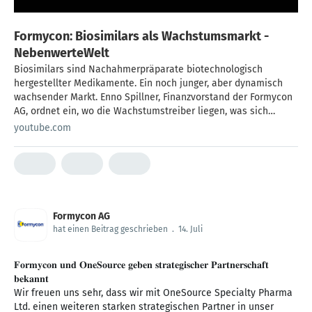
Formycon: Biosimilars als Wachstumsmarkt -
NebenwerteWelt
Biosimilars sind Nachahmerpräparate biotechnologisch
hergestellter Medikamente. Ein noch junger, aber dynamisch
wachsender Markt. Enno Spillner, Finanzvorstand der Formycon
AG, ordnet ein, wo die Wachstumstreiber liegen, was sich
regulatorisch verändert hat und wie sich das Erlösmodell des
youtube.com
Unternehmens gerade wandelt. Diese Folge dient der
Information und stellt keine Anlageberatung oder
Kaufempfehlung dar.
Formycon AG
hat einen Beitrag geschrieben
.
14. Juli
𝐅𝐨𝐫𝐦𝐲𝐜𝐨𝐧 𝐮𝐧𝐝 𝐎𝐧𝐞𝐒𝐨𝐮𝐫𝐜𝐞 𝐠𝐞𝐛𝐞𝐧 𝐬𝐭𝐫𝐚𝐭𝐞𝐠𝐢𝐬𝐜𝐡𝐞𝐫 𝐏𝐚𝐫𝐭𝐧𝐞𝐫𝐬𝐜𝐡𝐚𝐟𝐭
𝐛𝐞𝐤𝐚𝐧𝐧𝐭
Wir freuen uns sehr, dass wir mit OneSource Specialty Pharma
Ltd. einen weiteren starken strategischen Partner in unser