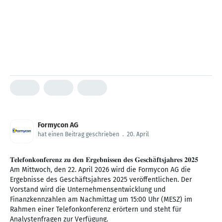
Formycon AG
hat einen Beitrag geschrieben
.
20. April
𝐓𝐞𝐥𝐞𝐟𝐨𝐧𝐤𝐨𝐧𝐟𝐞𝐫𝐞𝐧𝐳 𝐳𝐮 𝐝𝐞𝐧 𝐄𝐫𝐠𝐞𝐛𝐧𝐢𝐬𝐬𝐞𝐧 𝐝𝐞𝐬 𝐆𝐞𝐬𝐜𝐡ä𝐟𝐭𝐬𝐣𝐚𝐡𝐫𝐞𝐬 𝟐𝟎𝟐𝟓
Am Mittwoch, den 22. April 2026 wird die Formycon AG die
Ergebnisse des Geschäftsjahres 2025 veröffentlichen. Der
Vorstand wird die Unternehmensentwicklung und
Finanzkennzahlen am Nachmittag um 15:00 Uhr (MESZ) im
Rahmen einer Telefonkonferenz erörtern und steht für
Analystenfragen zur Verfügung.