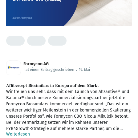
Formycon AG
hat einen Beitrag geschrieben
.
19. Mai
𝐀𝐟𝐥𝐢𝐛𝐞𝐫𝐜𝐞𝐩𝐭 𝐁𝐢𝐨𝐬𝐢𝐦𝐢𝐥𝐚𝐫𝐬 𝐢𝐧 𝐄𝐮𝐫𝐨𝐩𝐚 𝐚𝐮𝐟 𝐝𝐞𝐦 𝐌𝐚𝐫𝐤𝐭
Wir freuen uns sehr, dass mit dem Launch von Ahzantive® und
Baiama® durch unsere Kommerzialisierungspartner jetzt drei
Formycon Biosimilars kommerziell verfügbar sind. „Das ist ein
weiterer wichtiger Meilenstein in der kommerziellen Skalierung
unseres Portfolios“, wie Formycon CBO Nicola Mikulcik betont.
Bei der Vermarktung setzen wir im Rahmen unserer
FYB4Growth-Strategie auf mehrere starke Partner, um die ...
Weiterlesen