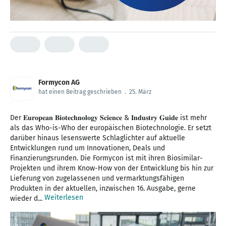
Formycon AG
hat einen Beitrag geschrieben
.
25. März
Der 𝐄𝐮𝐫𝐨𝐩𝐞𝐚𝐧 𝐁𝐢𝐨𝐭𝐞𝐜𝐡𝐧𝐨𝐥𝐨𝐠𝐲 𝐒𝐜𝐢𝐞𝐧𝐜𝐞 & 𝐈𝐧𝐝𝐮𝐬𝐭𝐫𝐲 𝐆𝐮𝐢𝐝𝐞 ist mehr
als das Who-is-Who der europäischen Biotechnologie. Er setzt
darüber hinaus lesenswerte Schlaglichter auf aktuelle
Entwicklungen rund um Innovationen, Deals und
Finanzierungsrunden. Die Formycon ist mit ihren Biosimilar-
Projekten und ihrem Know-How von der Entwicklung bis hin zur
Lieferung von zugelassenen und vermarktungsfähigen
Produkten in der aktuellen, inzwischen 16. Ausgabe, gerne
Weiterlesen
wieder d...