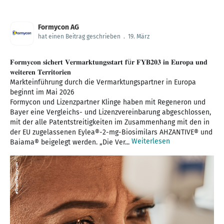
Formycon AG
hat einen Beitrag geschrieben
.
19. März
𝐅𝐨𝐫𝐦𝐲𝐜𝐨𝐧 𝐬𝐢𝐜𝐡𝐞𝐫𝐭 𝐕𝐞𝐫𝐦𝐚𝐫𝐤𝐭𝐮𝐧𝐠𝐬𝐬𝐭𝐚𝐫𝐭 𝐟ü𝐫 𝐅𝐘𝐁𝟐𝟎𝟑 𝐢𝐧 𝐄𝐮𝐫𝐨𝐩𝐚 𝐮𝐧𝐝
𝐰𝐞𝐢𝐭𝐞𝐫𝐞𝐧 𝐓𝐞𝐫𝐫𝐢𝐭𝐨𝐫𝐢𝐞𝐧
Markteinführung durch die Vermarktungspartner in Europa
beginnt im Mai 2026
Formycon und Lizenzpartner Klinge haben mit Regeneron und
Bayer eine Vergleichs- und Lizenzvereinbarung abgeschlossen,
mit der alle Patentstreitigkeiten im Zusammenhang mit den in
der EU zugelassenen Eylea®-2-mg-Biosimilars AHZANTIVE® und
Weiterlesen
Baiama® beigelegt werden. „Die Ver...