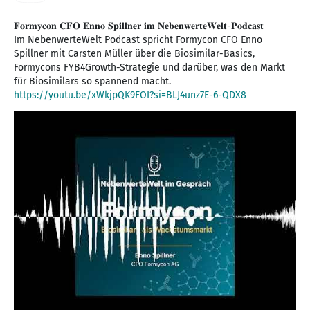
𝐅𝐨𝐫𝐦𝐲𝐜𝐨𝐧 𝐂𝐅𝐎 𝐄𝐧𝐧𝐨 𝐒𝐩𝐢𝐥𝐥𝐧𝐞𝐫 𝐢𝐦 𝐍𝐞𝐛𝐞𝐧𝐰𝐞𝐫𝐭𝐞𝐖𝐞𝐥𝐭-𝐏𝐨𝐝𝐜𝐚𝐬𝐭
Im NebenwerteWelt Podcast spricht Formycon CFO Enno
Spillner mit Carsten Müller über die Biosimilar-Basics,
Formycons FYB4Growth-Strategie und darüber, was den Markt
https://youtu.be/xWkjpQK9FOI?si=BLJ4unz7E-6-QDX8