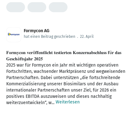
Formycon AG
hat einen Beitrag geschrieben
.
22. April
𝐅𝐨𝐫𝐦𝐲𝐜𝐨𝐧 𝐯𝐞𝐫ö𝐟𝐟𝐞𝐧𝐭𝐥𝐢𝐜𝐡𝐭 𝐭𝐞𝐬𝐭𝐢𝐞𝐫𝐭𝐞𝐧 𝐊𝐨𝐧𝐳𝐞𝐫𝐧𝐚𝐛𝐬𝐜𝐡𝐥𝐮𝐬𝐬 𝐟ü𝐫 𝐝𝐚𝐬
𝐆𝐞𝐬𝐜𝐡ä𝐟𝐭𝐬𝐣𝐚𝐡𝐫 𝟐𝟎𝟐𝟓
2025 war für Formycon ein Jahr mit wichtigen operativen
Fortschritten, wachsender Marktpräsenz und wegweisenden
Partnerschaften. Dabei unterstützen „die fortschreitende
Kommerzialisierung unserer Biosimilars und der Ausbau
internationaler Partnerschaften unser Ziel, für 2026 ein
positives EBITDA auszuweisen und dieses nachhaltig
Weiterlesen
weiterzuentwickeln“, w...