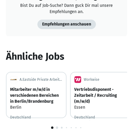
Bist Du auf Job-Suche? Dann guck Dir mal unsere
Empfehlungen an.
Empfehlungen anschauen
Ähnliche Jobs
A.Eastside Private Arbeitsvermittlung GbR
Workwise
Mitarbeiter m/w/d in
Vertriebsdisponent -
verschiedenen Bereichen
Zeitarbeit / Recruiting
in Berlin/Brandenburg
(m/w/d)
Berlin
Essen
Deutschland
Deutschland
Vor 2 Stunden
Vor 2 Stunden veröffentlicht
1