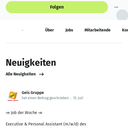
Folgen
Neuigkeiten
Über
Jobs
Mitarbeitende
Ko
Neuigkeiten
Alle Neuigkeiten
Geis Gruppe
hat einen Beitrag geschrieben
.
13. Juli
📣 Job der Woche 📣
Executive & Personal Assistant (m/w/d) des