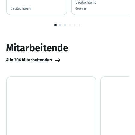
Deutschland
Deutschland
Gestern
Gestern veröffentlicht
1
von
6
Mitarbeitende
Alle 206 Mitarbeitenden